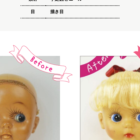
目
描き目