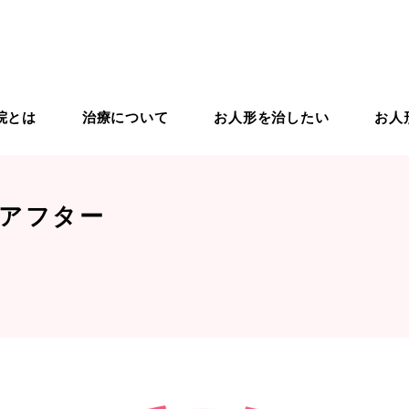
院とは
治療について
お人形を治したい
お人
りの治療
ドールドクター紹介
ドールスクール
入院から退院までの流れ
ドールケア用品
ドールリペア
アフター
象のお人形