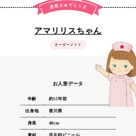
アマリリスちゃん
オーダーメイド
お人形データ
年齢
約55年前
出身地
香川県
身長
40cm
素材
手足顔ビニール