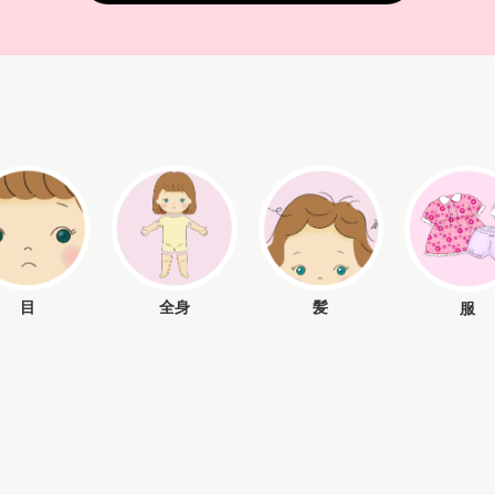
目
全身
髪
服