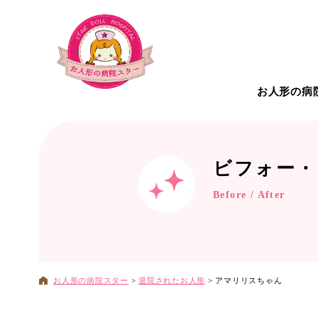
お人形の病
お人形の病院について
こだわ
ビフォー・
Before / After
治療対
お人形の病院スター
>
退院されたお人形
>
アマリリスちゃん