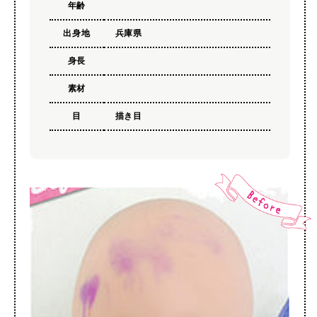
年齢
出身地
兵庫県
身長
素材
目
描き目