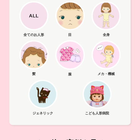
全てのお人形
目
全身
髪
メカ・機械
服
ジェネリック
こども人形病院