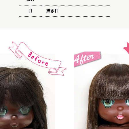
目
描き目