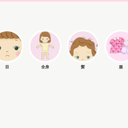
目
全身
髪
服