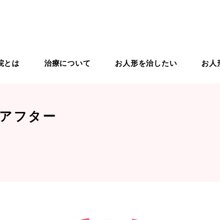
院とは
治療について
お人形を治したい
お人
りの治療
ドールドクター紹介
ドールスクール
入院から退院までの流れ
ドールケア用品
ドールリペア
アフター
象のお人形