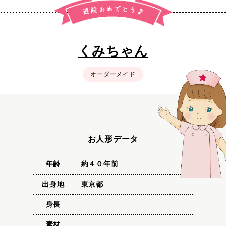
くみちゃん
オーダーメイド
お人形データ
年齢
約４０年前
出身地
東京都
身長
素材