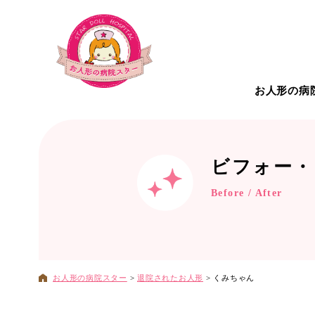
お人形の病
お人形の病院について
こだわ
ビフォー・
Before / After
治療対
お人形の病院スター
>
退院されたお人形
>
くみちゃん