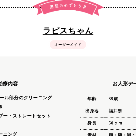
ラピスちゃん
オーダーメイド
治療内容
お人形デ
ニール部分のクリーニング
年齢
39歳
き
出身地
福井県
プー・ストレートセット
身長
50ｃｍ
ーニング
素材
顔・腕・脚：