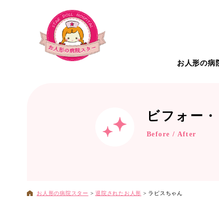
お人形の病
お人形の病院について
こだわ
ビフォー・
Before / After
治療対
お人形の病院スター
>
退院されたお人形
>
ラピスちゃん