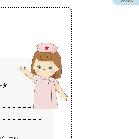
ータ
ビニール