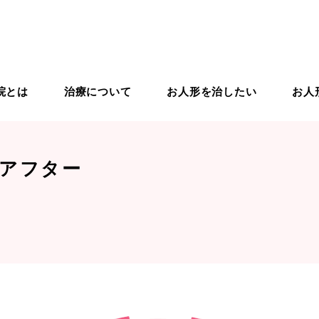
院とは
治療について
お人形を治したい
お人
りの治療
ドールドクター紹介
ドールスクール
入院から退院までの流れ
ドールケア用品
ドールリペア
アフター
象のお人形