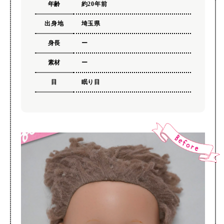
年齢
約20年前
出身地
埼玉県
身長
ー
素材
ー
目
眠り目