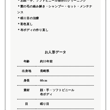
＊お顔・手、ソフトビニール部分のクリーニング
＊髪の毛の絡み解き・シャンプー・セット・メンテナ
ンス
＊眠り目の治療
＊彩色直し
＊布ボディの作り直し
お人形データ
年齢
約33年前
出身地
長崎県
身長
60cm
素材
顔・手・ソフトビニール
布ボディ
目
眠り目