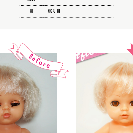
目
眠り目