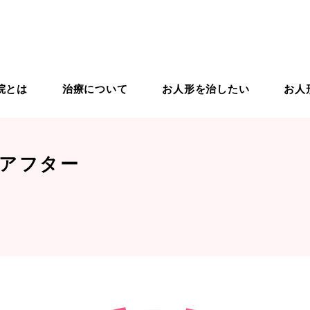
院とは
治療について
お人形を治したい
お人
りの治療
ドールドクター紹介
ドールスクール
入院から退院までの流れ
ドールケア用品
ドールリペア
アフター
象のお人形