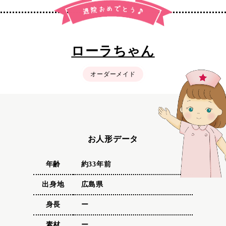
ローラちゃん
オーダーメイド
お人形データ
年齢
約33年前
出身地
広島県
身長
ー
素材
ー