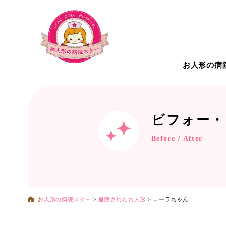
お人形の病
お人形の病院について
こだわ
ビフォー・
Before / After
治療対
お人形の病院スター
>
退院されたお人形
>
ローラちゃん