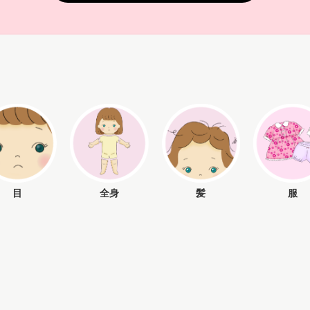
目
全身
髪
服