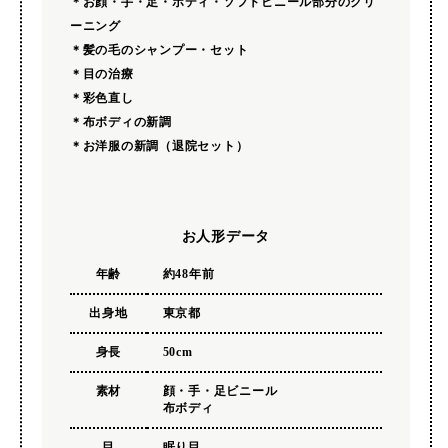
＊お顔・手・足・ボディ・ソフトビニール部分のクリ
ーニング
＊髪の毛のシャンプー・セット
＊目の治療
＊彩色直し
＊布ボディの新調
＊お洋服の新調（退院セット）
お人形データ
年齢
約48年前
出身地
東京都
身長
50cm
素材
顔・手・足ビニール
布ボディ
目
眠り目