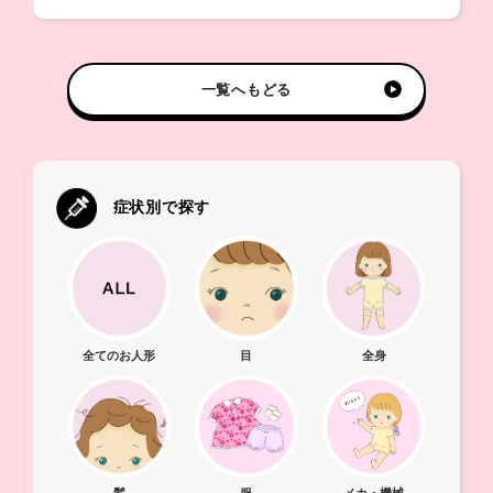
一覧へもどる
症状別で探す
全てのお人形
目
全身
髪
メカ・機械