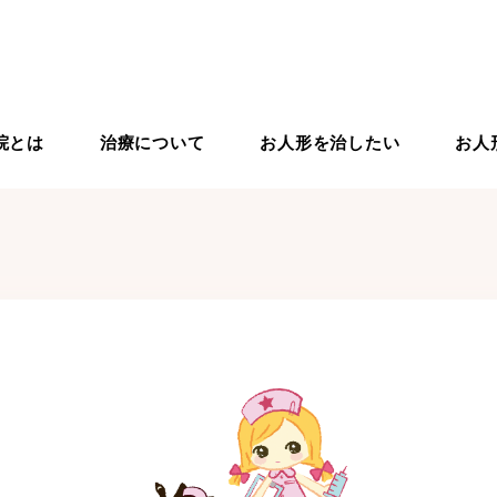
院とは
治療について
お人形を治したい
お人
りの治療
ドールドクター紹介
ドールスクール
入院から退院までの流れ
ドールケア用品
ドールリペア
象のお人形