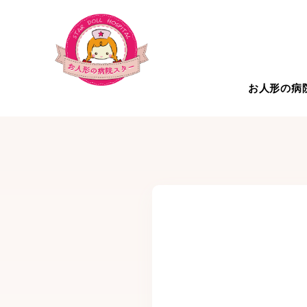
お人形の病
お人形の病院について
こだわ
治療対