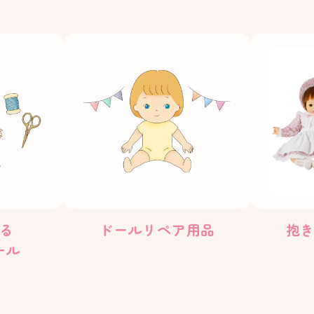
る
ドールリペア用品
抱
ール