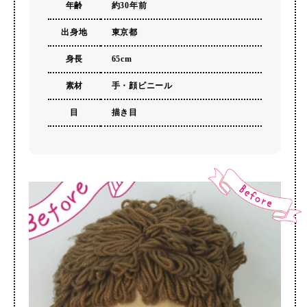
年齢
約30年前
出身地
東京都
身長
65cm
素材
手・顔ビニール
目
描き目