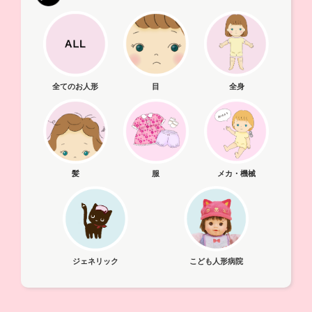
全てのお人形
目
全身
髪
メカ・機械
服
ジェネリック
こども人形病院